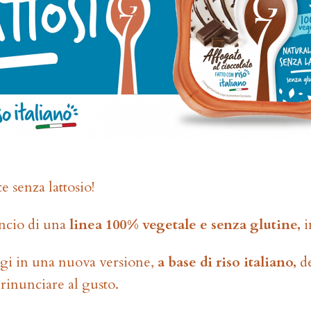
 senza lattosio!
lancio di una
linea 100% vegetale e senza glutine,
i
oggi in una nuova versione,
a base di riso italiano,
d
rinunciare al gusto.