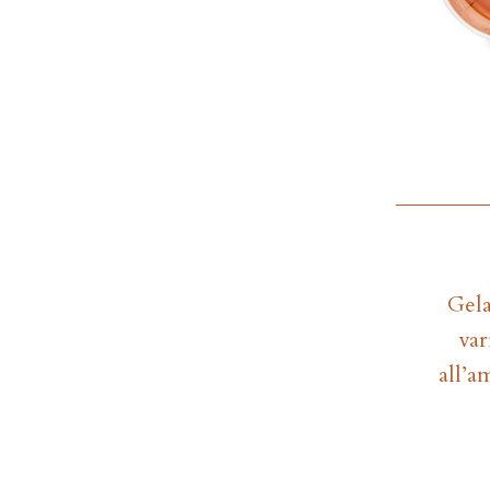
Gela
var
all’a